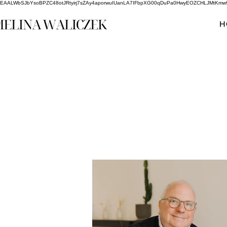
EAALWbSJbYsoBPZC48otJRtyirj7sZAy4aporwuIUanLA7IFbpXG00qDuPa0HwyEOZCHLJMtKm
H