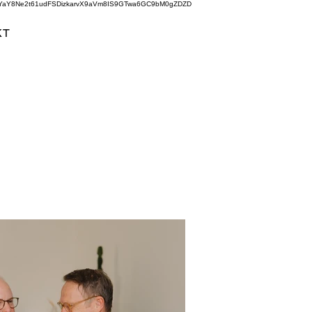
aYaY8Ne2t61udFSDizkarvX9aVm8IS9GTwa6GC9bM0gZDZD
KT