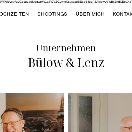
w9WPU9vstrFzUCdsuLgpMegwpFs1alPDVZC1yheCcusasdBEgbBJuaPZAkIowUaWBc5htICEoJX
OCHZEITEN
SHOOTINGS
ÜBER MICH
KONTA
Unternehmen
Bülow & Lenz